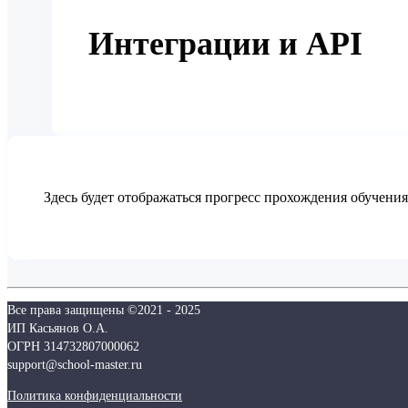
Интеграции и API
Здесь будет отображаться прогресс прохождения обучения
Все права защищены ©2021 - 2025
ИП Касьянов О.А.
ОГРН 314732807000062
support@school-master.ru
Политика конфиденциальности